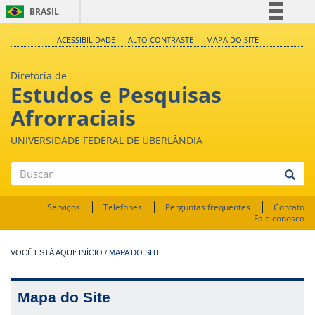
BRASIL
Simplifique!
ACESSIBILIDADE
ALTO CONTRASTE
MAPA DO SITE
Comunica BR
Diretoria de
Participe
Estudos e Pesquisas
Acesso à informação
Afrorraciais
Legislação
UNIVERSIDADE FEDERAL DE UBERLÂNDIA
Canais
Buscar
Serviços
Telefones
Perguntas frequentes
Contato
Fale conosco
INÍCIO
/
MAPA DO SITE
Mapa do Site