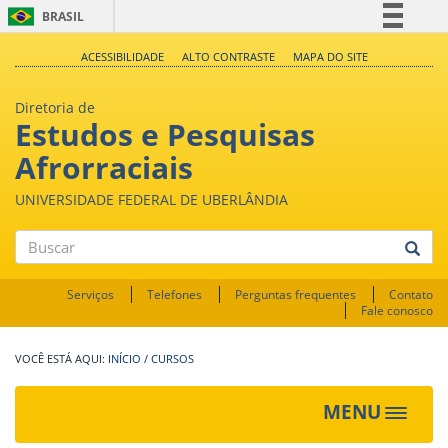
BRASIL
Simplifique!
ACESSIBILIDADE
ALTO CONTRASTE
MAPA DO SITE
Comunica BR
Diretoria de
Participe
Estudos e Pesquisas
Acesso à informação
Afrorraciais
Legislação
UNIVERSIDADE FEDERAL DE UBERLÂNDIA
Canais
Buscar
Serviços
Telefones
Perguntas frequentes
Contato
Fale conosco
INÍCIO
/
CURSOS
MENU
Toggle
navigat