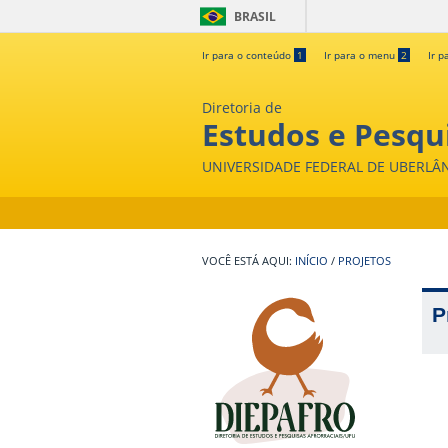
BRASIL
Ir para o conteúdo
1
Ir para o menu
2
Ir p
Diretoria de
Estudos e Pesqui
UNIVERSIDADE FEDERAL DE UBERLÂ
INÍCIO
/
PROJETOS
P