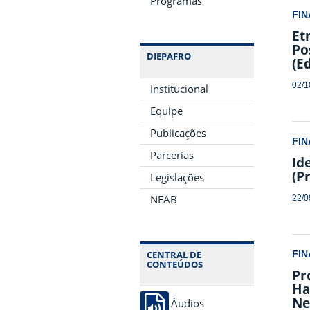
Programas
FIN
Et
Po
DIEPAFRO
(E
02/1
Institucional
Equipe
Publicações
FIN
Parcerias
Id
(P
Legislações
NEAB
22/0
CENTRAL DE
FIN
CONTEÚDOS
Pr
Ha
Ne
Áudios