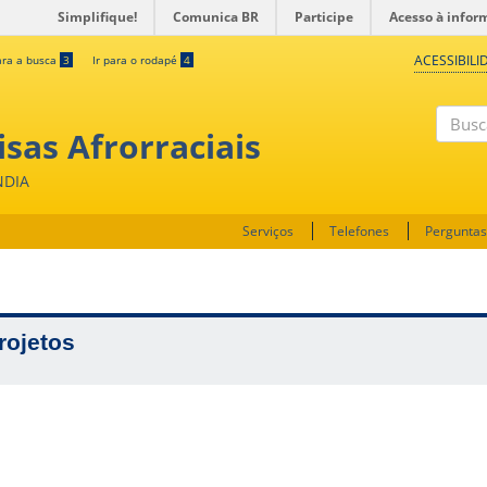
Simplifique!
Comunica BR
Participe
Acesso à infor
ACESSIBILI
ara a busca
3
Ir para o rodapé
4
sas Afrorraciais
Buscar
NDIA
Serviços
Telefones
Perguntas
rojetos