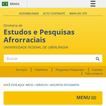
BRASIL
Simplifique!
ACESSIBILIDADE
ALTO CONTRASTE
MAPA DO SITE
Comunica BR
Diretoria de
Participe
Estudos e Pesquisas
Acesso à informação
Afrorraciais
Legislação
UNIVERSIDADE FEDERAL DE UBERLÂNDIA
Canais
Buscar
Serviços
Telefones
Perguntas frequentes
Contato
Fale conosco
INÍCIO
/
SERVICOS
/
ASSUNTOS ESTUDANTIS
MENU
Toggle
navigat