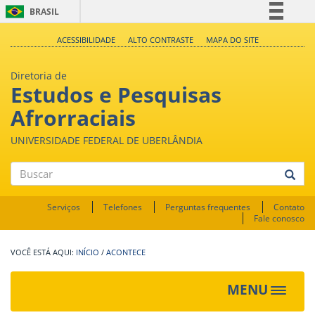
BRASIL
Simplifique!
ACESSIBILIDADE
ALTO CONTRASTE
MAPA DO SITE
Comunica BR
Diretoria de
Participe
Estudos e Pesquisas
Acesso à informação
Afrorraciais
Legislação
UNIVERSIDADE FEDERAL DE UBERLÂNDIA
Canais
Buscar
Serviços
Telefones
Perguntas frequentes
Contato
Fale conosco
INÍCIO
/
ACONTECE
MENU
Toggle
navigat