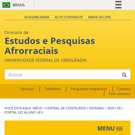
BRASIL
Simplifique!
ACESSIBILIDADE
ALTO CONTRASTE
MAPA DO SITE
Comunica BR
Diretoria de
Participe
Estudos e Pesquisas
Acesso à informação
Afrorraciais
Legislação
UNIVERSIDADE FEDERAL DE UBERLÂNDIA
Canais
Buscar
Serviços
Telefones
Perguntas frequentes
Contato
Fale conosco
INÍCIO
/
CENTRAL DE CONTEUDOS
/
SISTEMAS
/
2020
/
05
/
PORTAL DO ALUNO UFU
MENU
Toggle