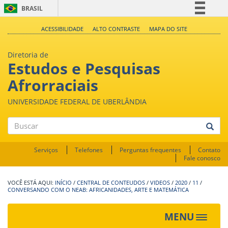
BRASIL
Simplifique!
ACESSIBILIDADE
ALTO CONTRASTE
MAPA DO SITE
Comunica BR
Diretoria de
Participe
Estudos e Pesquisas
Acesso à informação
Afrorraciais
Legislação
UNIVERSIDADE FEDERAL DE UBERLÂNDIA
Canais
Buscar
Serviços
Telefones
Perguntas frequentes
Contato
Fale conosco
INÍCIO
/
CENTRAL DE CONTEUDOS
/
VIDEOS
/
2020
/
11
/
CONVERSANDO COM O NEAB: AFRICANIDADES, ARTE E MATEMÁTICA
MENU
Toggle