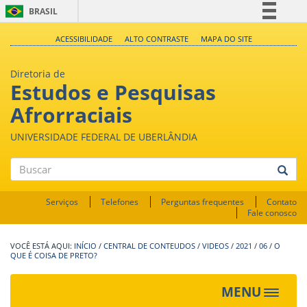
BRASIL
Simplifique!
ACESSIBILIDADE
ALTO CONTRASTE
MAPA DO SITE
Comunica BR
Diretoria de
Participe
Estudos e Pesquisas
Acesso à informação
Afrorraciais
Legislação
UNIVERSIDADE FEDERAL DE UBERLÂNDIA
Canais
Buscar
Serviços
Telefones
Perguntas frequentes
Contato
Fale conosco
INÍCIO
/
CENTRAL DE CONTEUDOS
/
VIDEOS
/
2021
/
06
/
O
QUE É COISA DE PRETO?
MENU
Toggle