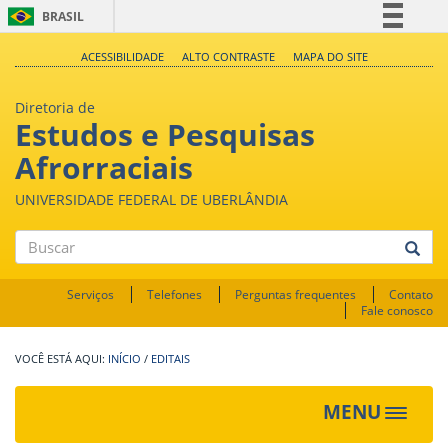
BRASIL
Simplifique!
ACESSIBILIDADE
ALTO CONTRASTE
MAPA DO SITE
Comunica BR
Diretoria de
Participe
Estudos e Pesquisas
Acesso à informação
Afrorraciais
Legislação
UNIVERSIDADE FEDERAL DE UBERLÂNDIA
Canais
Buscar
Serviços
Telefones
Perguntas frequentes
Contato
Fale conosco
INÍCIO
/
EDITAIS
MENU
Toggle
navigat