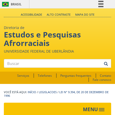
BRASIL
Simplifique!
ACESSIBILIDADE
ALTO CONTRASTE
MAPA DO SITE
Comunica BR
Diretoria de
Participe
Estudos e Pesquisas
Acesso à informação
Afrorraciais
Legislação
UNIVERSIDADE FEDERAL DE UBERLÂNDIA
Canais
Buscar
Serviços
Telefones
Perguntas frequentes
Contato
Fale conosco
INÍCIO
/
LEGISLACOES
/
LEI N° 9.394, DE 20 DE DEZEMBRO DE
1996
MENU
Toggle