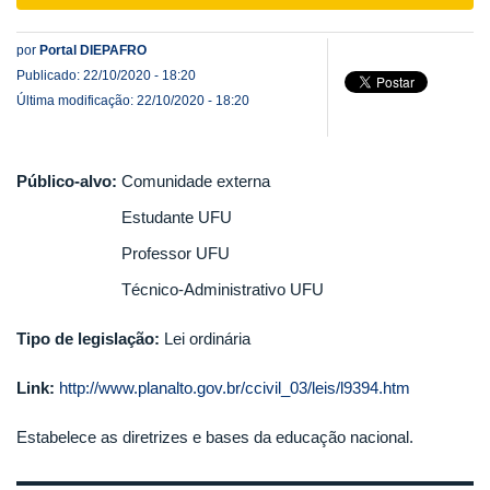
navigat
por
Portal DIEPAFRO
Publicado: 22/10/2020 - 18:20
Última modificação: 22/10/2020 - 18:20
Público-alvo:
Comunidade externa
Estudante UFU
Professor UFU
Técnico-Administrativo UFU
Tipo de legislação:
Lei ordinária
Link:
http://www.planalto.gov.br/ccivil_03/leis/l9394.htm
Estabelece as diretrizes e bases da educação nacional.