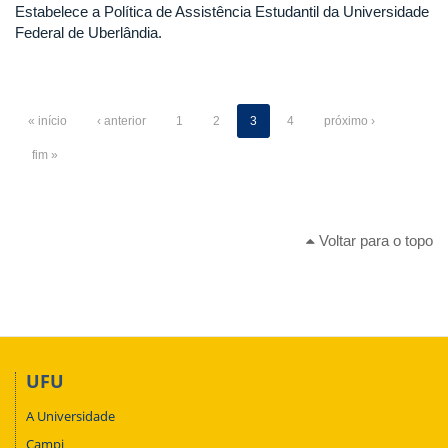
Estabelece a Política de Assistência Estudantil da Universidade
Federal de Uberlândia.
« início
‹ anterior
1
2
3
4
próximo ›
fim »
Voltar para o topo
UFU
A Universidade
Campi