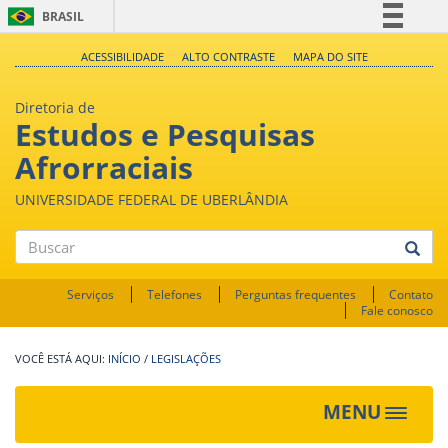
BRASIL
Simplifique!
ACESSIBILIDADE
ALTO CONTRASTE
MAPA DO SITE
Comunica BR
Diretoria de
Participe
Estudos e Pesquisas
Acesso à informação
Afrorraciais
Legislação
UNIVERSIDADE FEDERAL DE UBERLÂNDIA
Canais
Buscar
Serviços
Telefones
Perguntas frequentes
Contato
Fale conosco
INÍCIO
/
LEGISLAÇÕES
MENU
Toggle
navigat