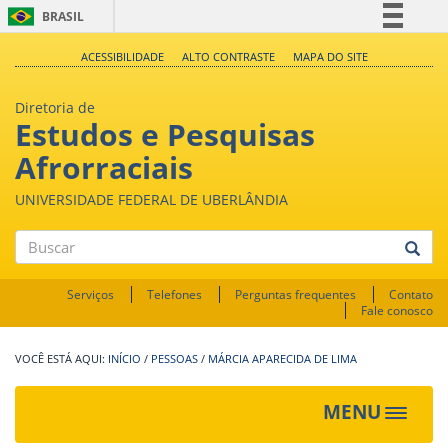
BRASIL
Simplifique!
ACESSIBILIDADE
ALTO CONTRASTE
MAPA DO SITE
Comunica BR
Diretoria de
Participe
Estudos e Pesquisas
Acesso à informação
Afrorraciais
Legislação
UNIVERSIDADE FEDERAL DE UBERLÂNDIA
Canais
Buscar
Serviços
Telefones
Perguntas frequentes
Contato
Fale conosco
INÍCIO
/
PESSOAS
/
MÁRCIA APARECIDA DE LIMA
MENU
Toggle
navigat