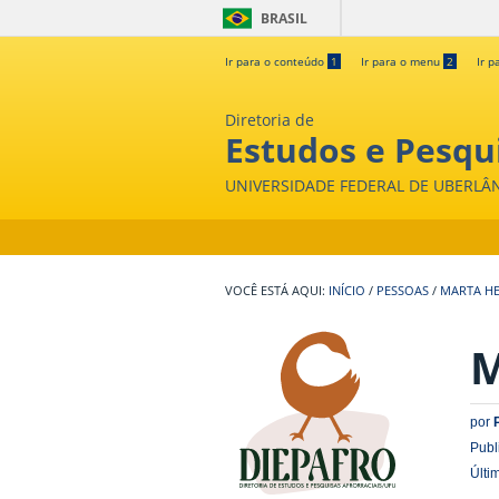
BRASIL
Ir para o conteúdo
1
Ir para o menu
2
Ir p
Diretoria de
Estudos e Pesqui
UNIVERSIDADE FEDERAL DE UBERLÂ
INÍCIO
/
PESSOAS
/
MARTA HE
M
por
Publ
Últi