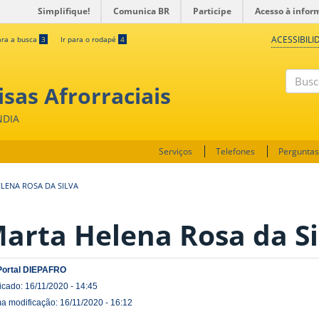
Simplifique!
Comunica BR
Participe
Acesso à infor
ACESSIBILI
ara a busca
3
Ir para o rodapé
4
sas Afrorraciais
Buscar
NDIA
Serviços
Telefones
Perguntas
LENA ROSA DA SILVA
arta Helena Rosa da Si
Portal DIEPAFRO
icado: 16/11/2020 - 14:45
ma modificação: 16/11/2020 - 16:12