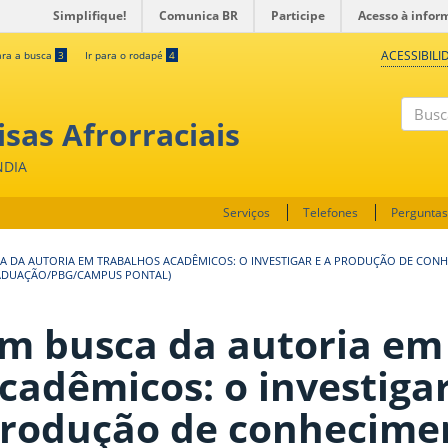
Simplifique!
Comunica BR
Participe
Acesso à infor
ACESSIBILI
ara a busca
3
Ir para o rodapé
4
sas Afrorraciais
Buscar
NDIA
Serviços
Telefones
Perguntas
A DA AUTORIA EM TRABALHOS ACADÊMICOS: O INVESTIGAR E A PRODUÇÃO DE CON
RADUAÇÃO/PBG/CAMPUS PONTAL)
m busca da autoria em
cadêmicos: o investigar
rodução de conhecime