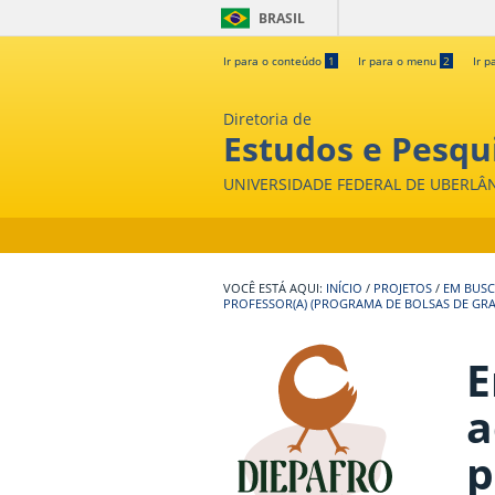
BRASIL
Ir para o conteúdo
1
Ir para o menu
2
Ir p
Diretoria de
Estudos e Pesqui
UNIVERSIDADE FEDERAL DE UBERLÂ
INÍCIO
/
PROJETOS
/
EM BUSC
PROFESSOR(A) (PROGRAMA DE BOLSAS DE G
E
a
p