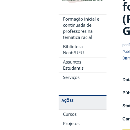
f
(
Formação inicial e
continuada de
G
professores na
temática racial
por
Biblioteca
Publ
Neab/UFU
Últi
Assuntos
Estudantis
Serviços
Dat
Púb
AÇÕES
Sta
Cursos
Car
Projetos