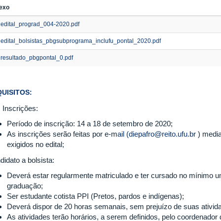
exo
edital_prograd_004-2020.pdf
edital_bolsistas_pbgsubprograma_inclufu_pontal_2020.pdf
resultado_pbgpontal_0.pdf
UISITOS:
 Inscrições:
Período de inscrição: 14 a 18 de setembro de 2020;
As inscrições serão feitas por e-m
ail (diepafro@reito.ufu.br
) medi
exigidos no edital;
didato a bolsista:
Deverá estar regularmente matriculado e ter cursado no mínimo 
graduação;
Ser estudante cotista PPI (Pretos, pardos e indígenas);
Deverá dispor de 20 horas semanais, sem prejuízo de suas ativid
As atividades terão horários, a serem definidos, pelo coordenador 