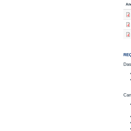
An
REQ
Das
Can