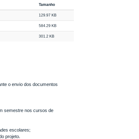
Tamanho
129.97 KB
584.29 KB
301.2 KB
ante o envio dos documentos
um semestre nos cursos de
ades escolares;
do projeto.