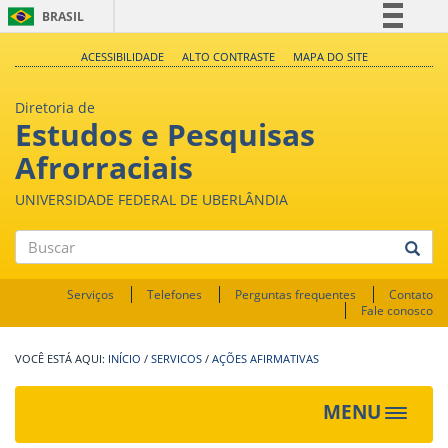
BRASIL
Simplifique!
ACESSIBILIDADE
ALTO CONTRASTE
MAPA DO SITE
Comunica BR
Diretoria de
Participe
Estudos e Pesquisas
Acesso à informação
Afrorraciais
Legislação
UNIVERSIDADE FEDERAL DE UBERLÂNDIA
Canais
Buscar
Serviços
Telefones
Perguntas frequentes
Contato
Fale conosco
INÍCIO
/
SERVICOS
/
AÇÕES AFIRMATIVAS
MENU
Toggle
navigat