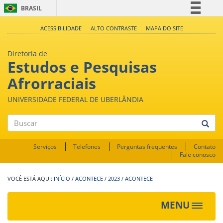
BRASIL
Simplifique!
ACESSIBILIDADE
ALTO CONTRASTE
MAPA DO SITE
Comunica BR
Diretoria de
Participe
Estudos e Pesquisas
Acesso à informação
Afrorraciais
Legislação
UNIVERSIDADE FEDERAL DE UBERLÂNDIA
Canais
Buscar
Serviços
Telefones
Perguntas frequentes
Contato
Fale conosco
INÍCIO
/
ACONTECE
/
2023
/
ACONTECE
MENU
Toggle
navigat