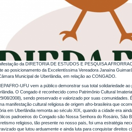
ifestação da DIRETORIA DE ESTUDOS E PESQUISA AFRORRAC
nte ao posicionamento da Excelentíssima Vereadora Janaína Guimar
Câmara Municipal de Uberlândia, em relação ao CONGADO.
IEPAFRO-UFU vem a público demonstrar sua total solidariedade ao
rlândia. O Congado é reconhecido como Patrimônio Cultural Imateria
29/08/2008), sendo preservado e valorizado por suas comunidades. 
ma manifestação cultural religiosa de origem afro-brasileira que ocor
tória em Uberlândia remonta ao século XIX, quando a cidade era ai
ólicos padroeiros do Congado são Nossa Senhora do Rosário, São Ben
cretismo religioso, tão presente no nosso país, foi uma estratégia ne
ravizado que lutou arduamente e ainda luta para conquistar direitos 