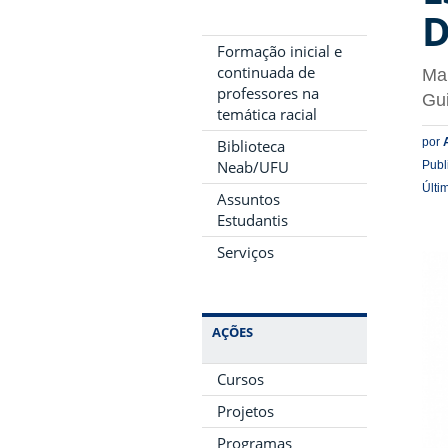
D
Formação inicial e
continuada de
Man
professores na
Gu
temática racial
por
Biblioteca
Neab/UFU
Publ
Últi
Assuntos
Estudantis
Serviços
AÇÕES
Cursos
Projetos
Programas