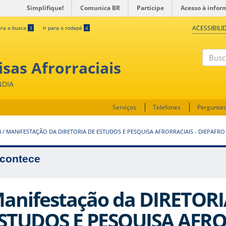
Simplifique!
Comunica BR
Participe
Acesso à infor
ACESSIBILI
ara a busca
3
Ir para o rodapé
4
sas Afrorraciais
Buscar
NDIA
Serviços
Telefones
Perguntas
4
/
MANIFESTAÇÃO DA DIRETORIA DE ESTUDOS E PESQUISA AFRORRACIAIS - DIEPAFRO
contece
anifestação da DIRETORI
STUDOS E PESQUISA AFRO