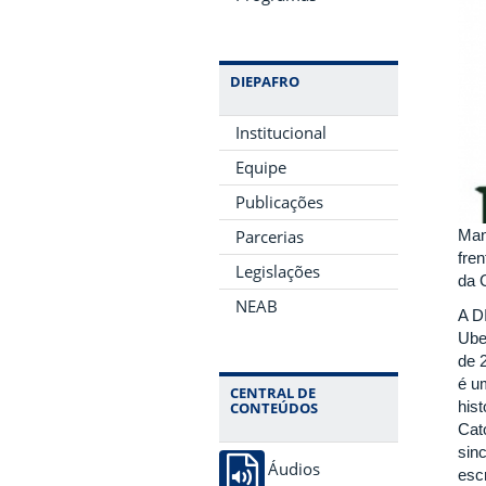
DIEPAFRO
Institucional
Equipe
Publicações
Parcerias
Man
fre
Legislações
da 
NEAB
A D
Ube
de 
é u
CENTRAL DE
his
CONTEÚDOS
Cat
sin
Áudios
esc