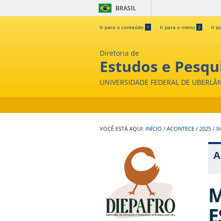
BRASIL
Ir para o conteúdo
1
Ir para o menu
2
Ir p
Diretoria de
Estudos e Pesqui
UNIVERSIDADE FEDERAL DE UBERLÂ
INÍCIO
/
ACONTECE
/
2025
/
0
A
M
E