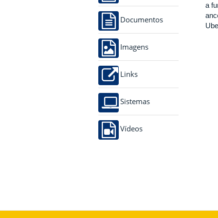
a f
anc
Documentos
Ube
Imagens
Links
Sistemas
Vídeos