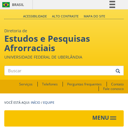
BRASIL
Simplifique!
ACESSIBILIDADE
ALTO CONTRASTE
MAPA DO SITE
Comunica BR
Diretoria de
Participe
Estudos e Pesquisas
Acesso à informação
Afrorraciais
Legislação
UNIVERSIDADE FEDERAL DE UBERLÂNDIA
Canais
Buscar
Serviços
Telefones
Perguntas frequentes
Contato
Fale conosco
INÍCIO
/
EQUIPE
MENU
Toggle
navigat