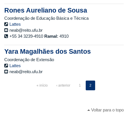
Rones Aureliano de Sousa
Coordenação de Educação Básica e Técnica
Lattes
neab@reito.ufu.br
+55 34 3239-4910
Ramal:
4910
Yara Magalhães dos Santos
Coordenação de Extensão
Lattes
neab@reito.ufu.br
« início
‹ anterior
1
2
Voltar para o topo