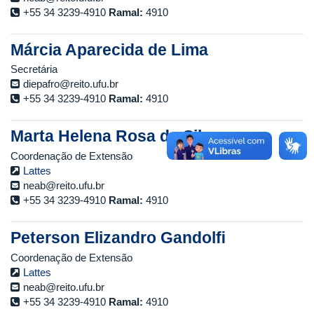
+55 34 3239-4910
Ramal:
4910
Márcia Aparecida de Lima
Secretária
diepafro@reito.ufu.br
+55 34 3239-4910
Ramal:
4910
Marta Helena Rosa da Silva
Coordenação de Extensão
Lattes
neab@reito.ufu.br
+55 34 3239-4910
Ramal:
4910
Peterson Elizandro Gandolﬁ
Coordenação de Extensão
Lattes
neab@reito.ufu.br
+55 34 3239-4910
Ramal:
4910